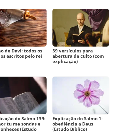
o de Davi: todos os
39 versículos para
os escritos pelo rei
abertura de culto (com
i
explicação)
icação do Salmo 139:
Explicação do Salmo 1:
or tu me sondas e
obediência a Deus
onheces (Estudo
(Estudo Bíblico)