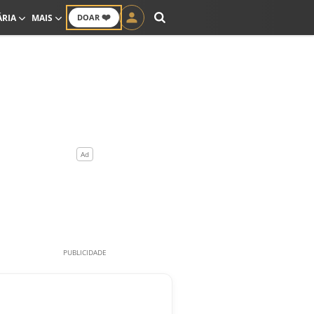
❤️
ÁRIA
MAIS
DOAR