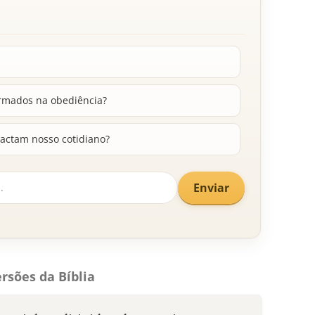
irmados na obediência?
actam nosso cotidiano?
Enviar
rsões da Bíblia