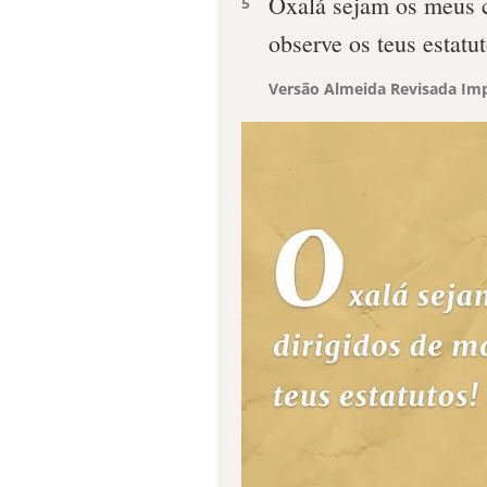
Oxalá sejam os meus c
5
observe os teus estatut
Versão Almeida Revisada Imp