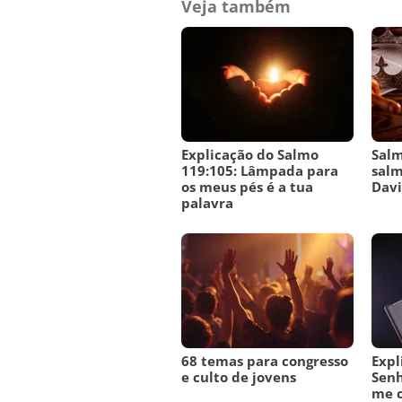
Veja também
Explicação do Salmo
Salm
119:105: Lâmpada para
salm
os meus pés é a tua
Dav
palavra
68 temas para congresso
Expl
e culto de jovens
Senh
me c