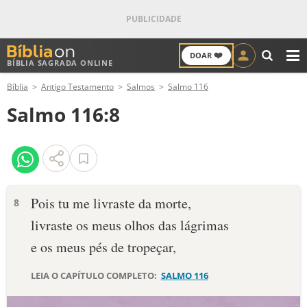
❤️
DOAR
BÍBLIA SAGRADA ONLINE
M
Bíblia
Antigo Testamento
Salmos
Salmo 116
ANTIGO TESTAMENTO
Salmo 116:8
NOVO TESTAMENTO
VERSÍCULOS
VERSÍCULO DO DIA
Pois tu me livraste da morte,
8
livraste os meus olhos das lágrimas
PALAVRA DO DIA
e os meus pés de tropeçar,
SALMO DO DIA
LEIA O CAPÍTULO COMPLETO:
SALMO 116
DEVOCIONAL DIÁRIO