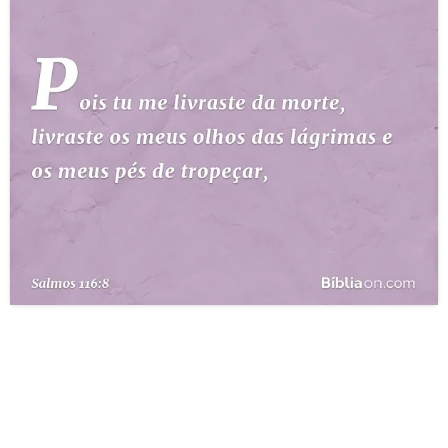
10 MANDAMENTOS
ESTUDOS BÍBLICOS
ESBOÇOS DE PREGAÇÃO
TEMAS
PERGUNTE À BÍBLIA
IA
TERMO BÍBLICO
JOGOS
QUEM SOMOS
LOJA BÍBLIAON