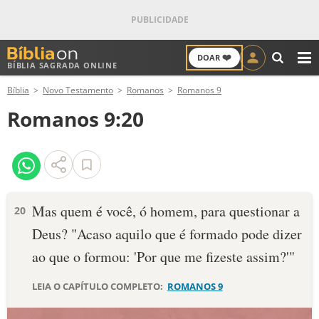
❤️
DOAR
BÍBLIA SAGRADA ONLINE
M
Bíblia
Novo Testamento
Romanos
Romanos 9
ANTIGO TESTAMENTO
Romanos 9:20
NOVO TESTAMENTO
VERSÍCULOS
VERSÍCULO DO DIA
Mas quem é você, ó homem, para questionar a
20
Deus? "Acaso aquilo que é formado pode dizer
PALAVRA DO DIA
ao que o formou: 'Por que me fizeste assim?'"
SALMO DO DIA
LEIA O CAPÍTULO COMPLETO:
ROMANOS 9
DEVOCIONAL DIÁRIO