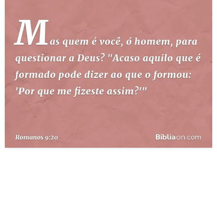
10 MANDAMENTOS
ESTUDOS BÍBLICOS
ESBOÇOS DE PREGAÇÃO
TEMAS
PERGUNTE À BÍBLIA
IA
TERMO BÍBLICO
JOGOS
QUEM SOMOS
LOJA BÍBLIAON