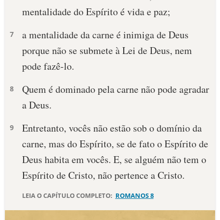
mentalidade do Espírito é vida e paz;
10 MANDAMENTOS
a mentalidade da carne é inimiga de Deus
7
ESTUDOS BÍBLICOS
porque não se submete à Lei de Deus, nem
pode fazê-lo.
ESBOÇOS DE PREGAÇÃO
Quem é dominado pela carne não pode agradar
8
TEMAS
a Deus.
PERGUNTE À BÍBLIA
IA
Entretanto, vocês não estão sob o domínio da
9
carne, mas do Espírito, se de fato o Espírito de
TERMO BÍBLICO
JOGOS
Deus habita em vocês. E, se alguém não tem o
QUEM SOMOS
Espírito de Cristo, não pertence a Cristo.
LOJA BÍBLIAON
LEIA O CAPÍTULO COMPLETO:
ROMANOS 8