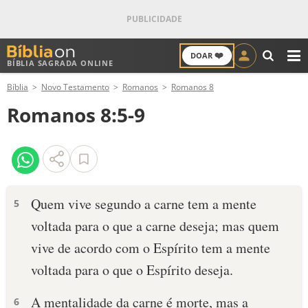
❤️
DOAR
BÍBLIA SAGRADA ONLINE
M
Bíblia
Novo Testamento
Romanos
Romanos 8
ANTIGO TESTAMENTO
Romanos 8:5-9
NOVO TESTAMENTO
VERSÍCULOS
VERSÍCULO DO DIA
Quem vive segundo a carne tem a mente
5
voltada para o que a carne deseja; mas quem
PALAVRA DO DIA
vive de acordo com o Espírito tem a mente
SALMO DO DIA
voltada para o que o Espírito deseja.
DEVOCIONAL DIÁRIO
A mentalidade da carne é morte, mas a
6