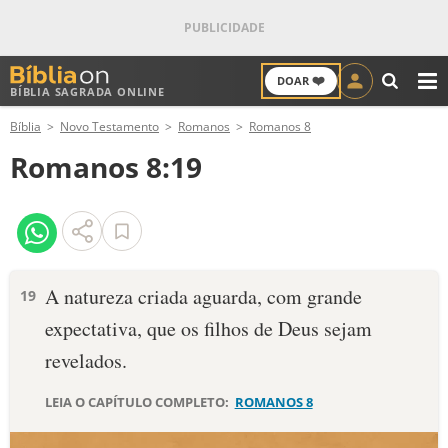
❤️
DOAR
BÍBLIA SAGRADA ONLINE
M
Bíblia
Novo Testamento
Romanos
Romanos 8
ANTIGO TESTAMENTO
Romanos 8:19
NOVO TESTAMENTO
VERSÍCULOS
VERSÍCULO DO DIA
A natureza criada aguarda, com grande
19
expectativa, que os filhos de Deus sejam
PALAVRA DO DIA
revelados.
SALMO DO DIA
LEIA O CAPÍTULO COMPLETO:
ROMANOS 8
DEVOCIONAL DIÁRIO