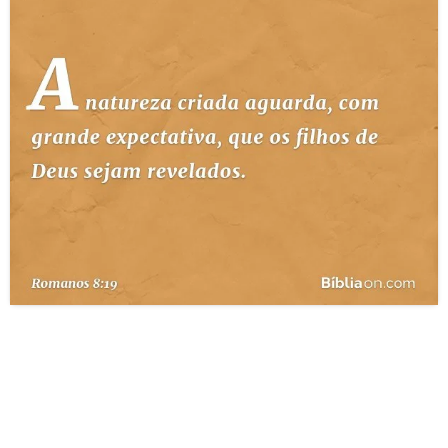
10 MANDAMENTOS
ESTUDOS BÍBLICOS
ESBOÇOS DE PREGAÇÃO
TEMAS
PERGUNTE À BÍBLIA
IA
TERMO BÍBLICO
JOGOS
QUEM SOMOS
LOJA BÍBLIAON