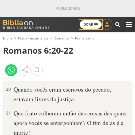
❤️
DOAR
BÍBLIA SAGRADA ONLINE
M
Bíblia
Novo Testamento
Romanos
Romanos 6
ANTIGO TESTAMENTO
Romanos 6:20-22
NOVO TESTAMENTO
VERSÍCULOS
VERSÍCULO DO DIA
Quando vocês eram escravos do pecado,
20
estavam livres da justiça.
PALAVRA DO DIA
Que fruto colheram então das coisas das quais
21
SALMO DO DIA
agora vocês se envergonham? O fim delas é a
DEVOCIONAL DIÁRIO
morte!