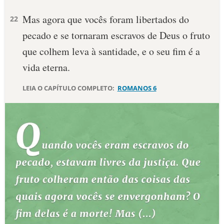
Mas agora que vocês foram libertados do
10 MANDAMENTOS
22
pecado e se tornaram escravos de Deus o fruto
ESTUDOS BÍBLICOS
que colhem leva à santidade, e o seu fim é a
vida eterna.
ESBOÇOS DE PREGAÇÃO
LEIA O CAPÍTULO COMPLETO:
ROMANOS 6
TEMAS
PERGUNTE À BÍBLIA
IA
TERMO BÍBLICO
JOGOS
QUEM SOMOS
LOJA BÍBLIAON