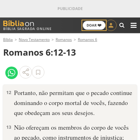
❤️
DOAR
BÍBLIA SAGRADA ONLINE
M
Bíblia
Novo Testamento
Romanos
Romanos 6
ANTIGO TESTAMENTO
Romanos 6:12-13
NOVO TESTAMENTO
VERSÍCULOS
VERSÍCULO DO DIA
Portanto, não permitam que o pecado continue
12
dominando o corpo mortal de vocês, fazendo
PALAVRA DO DIA
que obedeçam aos seus desejos.
SALMO DO DIA
Não ofereçam os membros do corpo de vocês
13
DEVOCIONAL DIÁRIO
ao pecado, como instrumentos de injustiça;