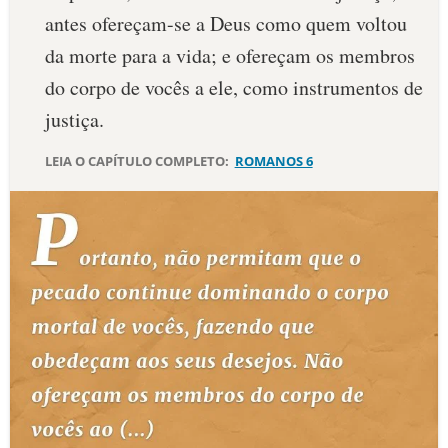
antes ofereçam-se a Deus como quem voltou
10 MANDAMENTOS
da morte para a vida; e ofereçam os membros
do corpo de vocês a ele, como instrumentos de
ESTUDOS BÍBLICOS
justiça.
ESBOÇOS DE PREGAÇÃO
LEIA O CAPÍTULO COMPLETO:
ROMANOS 6
TEMAS
PERGUNTE À BÍBLIA
IA
TERMO BÍBLICO
JOGOS
QUEM SOMOS
LOJA BÍBLIAON