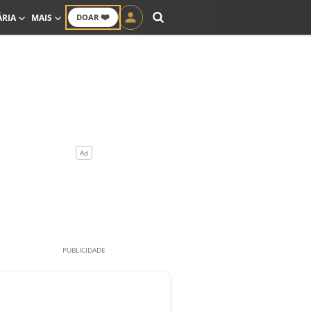
❤️
ÁRIA
MAIS
DOAR