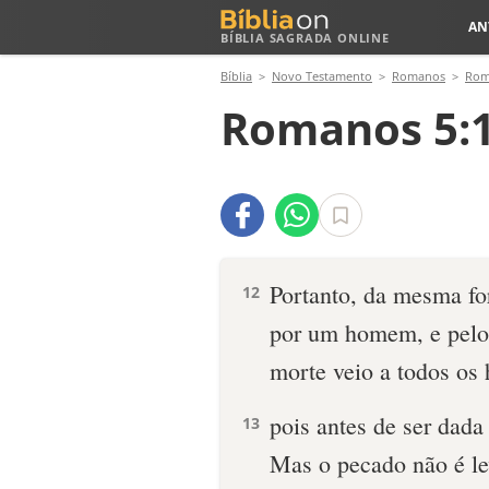
AN
BÍBLIA SAGRADA ONLINE
Bíblia
Novo Testamento
Romanos
Rom
Romanos 5:1
Portanto, da mesma f
12
por um homem, e pelo
morte veio a todos os
pois antes de ser dada
13
Mas o pecado não é le