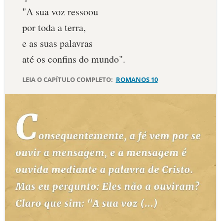
"A sua voz ressoou
10 MANDAMENTOS
por toda a terra,
e as suas palavras
ESTUDOS BÍBLICOS
até os confins do mundo".
ESBOÇOS DE PREGAÇÃO
LEIA O CAPÍTULO COMPLETO:
ROMANOS 10
TEMAS
PERGUNTE À BÍBLIA
IA
TERMO BÍBLICO
JOGOS
QUEM SOMOS
LOJA BÍBLIAON