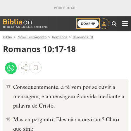
❤️
DOAR
BÍBLIA SAGRADA ONLINE
M
Bíblia
Novo Testamento
Romanos
Romanos 10
ANTIGO TESTAMENTO
Romanos 10:17-18
NOVO TESTAMENTO
VERSÍCULOS
VERSÍCULO DO DIA
Consequentemente, a fé vem por se ouvir a
17
mensagem, e a mensagem é ouvida mediante a
PALAVRA DO DIA
palavra de Cristo.
SALMO DO DIA
Mas eu pergunto: Eles não a ouviram? Claro
18
DEVOCIONAL DIÁRIO
que sim: