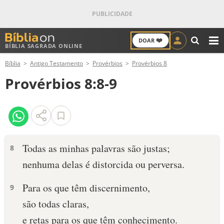
❤️
DOAR
BÍBLIA SAGRADA ONLINE
M
Bíblia
Antigo Testamento
Provérbios
Provérbios 8
ANTIGO TESTAMENTO
Provérbios 8:8-9
NOVO TESTAMENTO
VERSÍCULOS
VERSÍCULO DO DIA
Todas as minhas palavras são justas;
8
nenhuma delas é distorcida ou perversa.
PALAVRA DO DIA
Para os que têm discernimento,
9
SALMO DO DIA
são todas claras,
DEVOCIONAL DIÁRIO
e retas para os que têm conhecimento.