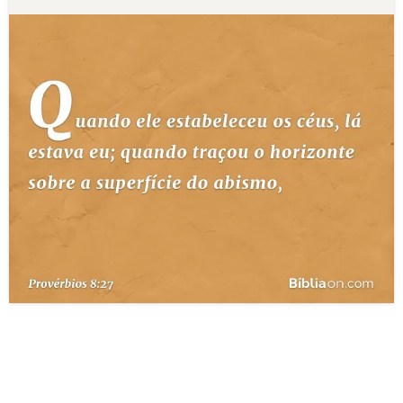
10 MANDAMENTOS
ESTUDOS BÍBLICOS
ESBOÇOS DE PREGAÇÃO
TEMAS
PERGUNTE À BÍBLIA
IA
TERMO BÍBLICO
JOGOS
QUEM SOMOS
LOJA BÍBLIAON