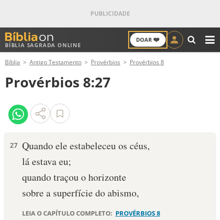
❤️
DOAR
BÍBLIA SAGRADA ONLINE
M
Bíblia
Antigo Testamento
Provérbios
Provérbios 8
ANTIGO TESTAMENTO
Provérbios 8:27
NOVO TESTAMENTO
VERSÍCULOS
VERSÍCULO DO DIA
Quando ele estabeleceu os céus,
27
lá estava eu;
PALAVRA DO DIA
quando traçou o horizonte
SALMO DO DIA
sobre a superfície do abismo,
DEVOCIONAL DIÁRIO
LEIA O CAPÍTULO COMPLETO:
PROVÉRBIOS 8