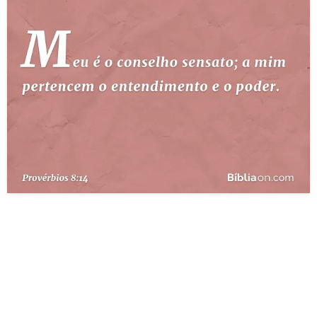
10 MANDAMENTOS
ESTUDOS BÍBLICOS
ESBOÇOS DE PREGAÇÃO
TEMAS
PERGUNTE À BÍBLIA
IA
TERMO BÍBLICO
JOGOS
QUEM SOMOS
LOJA BÍBLIAON