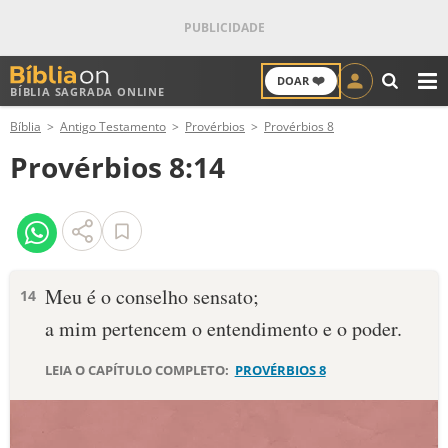
❤️
DOAR
BÍBLIA SAGRADA ONLINE
M
Bíblia
Antigo Testamento
Provérbios
Provérbios 8
ANTIGO TESTAMENTO
Provérbios 8:14
NOVO TESTAMENTO
VERSÍCULOS
VERSÍCULO DO DIA
Meu é o conselho sensato;
14
a mim pertencem o entendimento e o poder.
PALAVRA DO DIA
LEIA O CAPÍTULO COMPLETO:
PROVÉRBIOS 8
SALMO DO DIA
DEVOCIONAL DIÁRIO