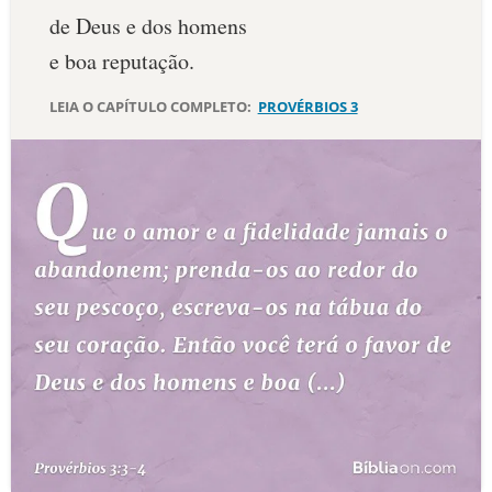
de Deus e dos homens
10 MANDAMENTOS
e boa reputação.
ESTUDOS BÍBLICOS
LEIA O CAPÍTULO COMPLETO:
PROVÉRBIOS 3
ESBOÇOS DE PREGAÇÃO
TEMAS
PERGUNTE À BÍBLIA
IA
TERMO BÍBLICO
JOGOS
QUEM SOMOS
LOJA BÍBLIAON