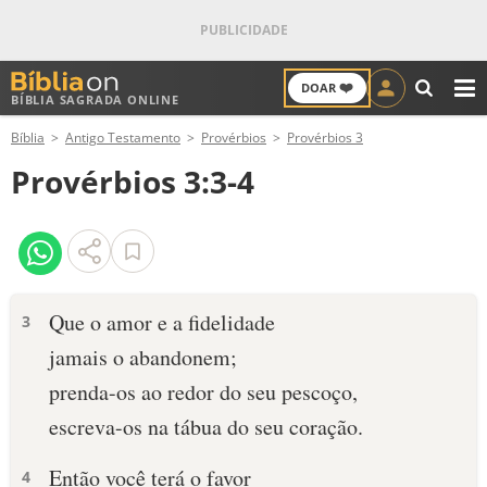
❤️
DOAR
BÍBLIA SAGRADA ONLINE
M
Bíblia
Antigo Testamento
Provérbios
Provérbios 3
ANTIGO TESTAMENTO
Provérbios 3:3-4
NOVO TESTAMENTO
VERSÍCULOS
VERSÍCULO DO DIA
Que o amor e a fidelidade
3
jamais o abandonem;
PALAVRA DO DIA
prenda-os ao redor do seu pescoço,
SALMO DO DIA
escreva-os na tábua do seu coração.
DEVOCIONAL DIÁRIO
Então você terá o favor
4