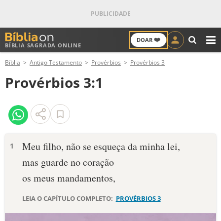
❤️
DOAR
BÍBLIA SAGRADA ONLINE
M
Bíblia
Antigo Testamento
Provérbios
Provérbios 3
ANTIGO TESTAMENTO
Provérbios 3:1
NOVO TESTAMENTO
VERSÍCULOS
VERSÍCULO DO DIA
Meu filho, não se esqueça da minha lei,
1
mas guarde no coração
PALAVRA DO DIA
os meus mandamentos,
SALMO DO DIA
LEIA O CAPÍTULO COMPLETO:
PROVÉRBIOS 3
DEVOCIONAL DIÁRIO