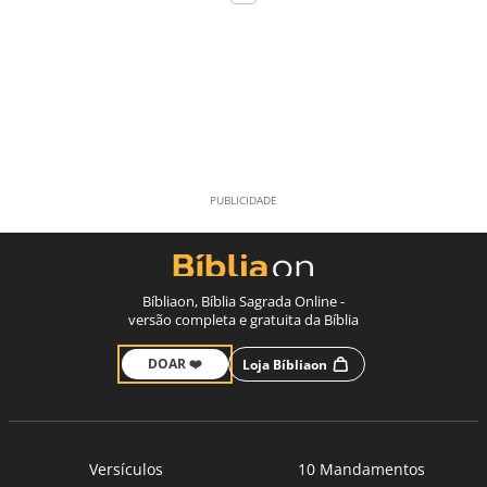
Bíbliaon, Bíblia Sagrada Online -
versão completa e gratuita da Bíblia
DOAR ❤️
Loja Bíbliaon
Versículos
10 Mandamentos