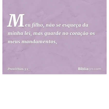
10 MANDAMENTOS
ESTUDOS BÍBLICOS
ESBOÇOS DE PREGAÇÃO
TEMAS
PERGUNTE À BÍBLIA
IA
TERMO BÍBLICO
JOGOS
QUEM SOMOS
LOJA BÍBLIAON