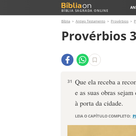
AN
BÍBLIA SAGRADA ONLINE
Bíblia
Antigo Testamento
Provérbios
P
Provérbios 3
Que ela receba a reco
31
e as suas obras sejam 
à porta da cidade.
LEIA O CAPÍTULO COMPLETO:
P