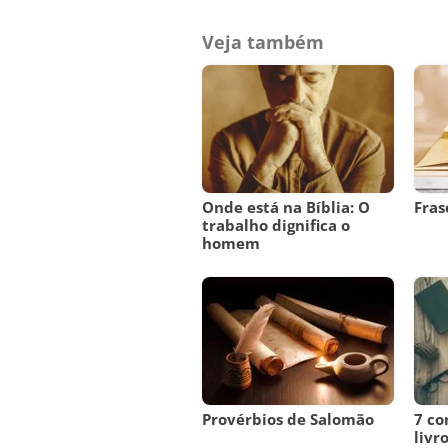
Veja também
Onde está na Bíblia: O
Fras
trabalho dignifica o
homem
Provérbios de Salomão
7 co
livr