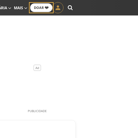
❤️
ÁRIA
MAIS
DOAR