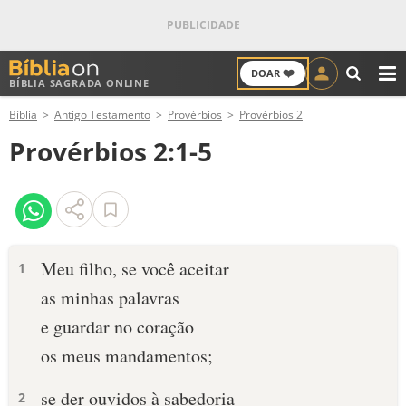
❤️
DOAR
BÍBLIA SAGRADA ONLINE
M
Bíblia
Antigo Testamento
Provérbios
Provérbios 2
ANTIGO TESTAMENTO
Provérbios 2:1-5
NOVO TESTAMENTO
VERSÍCULOS
VERSÍCULO DO DIA
Meu filho, se você aceitar
1
as minhas palavras
PALAVRA DO DIA
e guardar no coração
SALMO DO DIA
os meus mandamentos;
DEVOCIONAL DIÁRIO
se der ouvidos à sabedoria
2