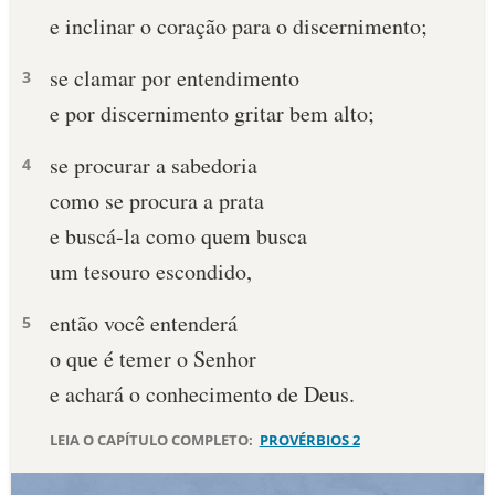
e inclinar o coração para o discernimento;
10 MANDAMENTOS
se clamar por entendimento
3
ESTUDOS BÍBLICOS
e por discernimento gritar bem alto;
ESBOÇOS DE PREGAÇÃO
se procurar a sabedoria
4
como se procura a prata
TEMAS
e buscá-la como quem busca
PERGUNTE À BÍBLIA
um tesouro escondido,
IA
então você entenderá
TERMO BÍBLICO
5
JOGOS
o que é temer o Senhor
QUEM SOMOS
e achará o conhecimento de Deus.
LOJA BÍBLIAON
LEIA O CAPÍTULO COMPLETO:
PROVÉRBIOS 2