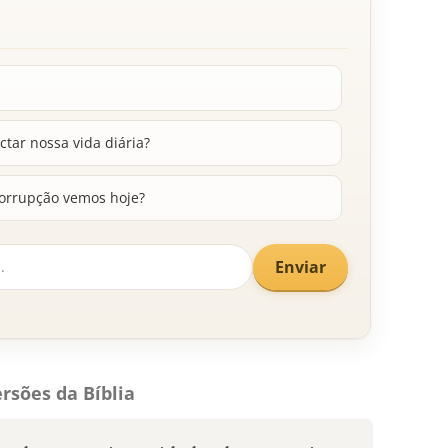
tar nossa vida diária?
corrupção vemos hoje?
Enviar
rsões da Bíblia