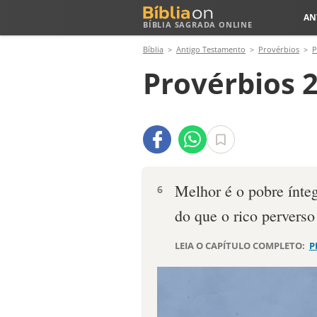
AN
BÍBLIA SAGRADA ONLINE
Bíblia
Antigo Testamento
Provérbios
P
Provérbios 2
Melhor é o pobre ínte
6
do que o rico pervers
LEIA O CAPÍTULO COMPLETO:
P