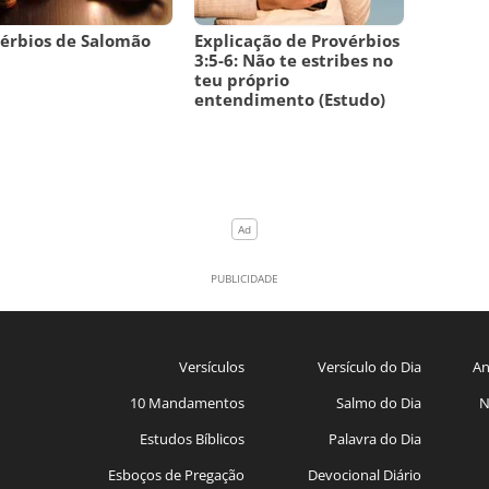
érbios de Salomão
Explicação de Provérbios
3:5-6: Não te estribes no
teu próprio
entendimento (Estudo)
Versículos
Versículo do Dia
An
10 Mandamentos
Salmo do Dia
N
Estudos Bíblicos
Palavra do Dia
Esboços de Pregação
Devocional Diário