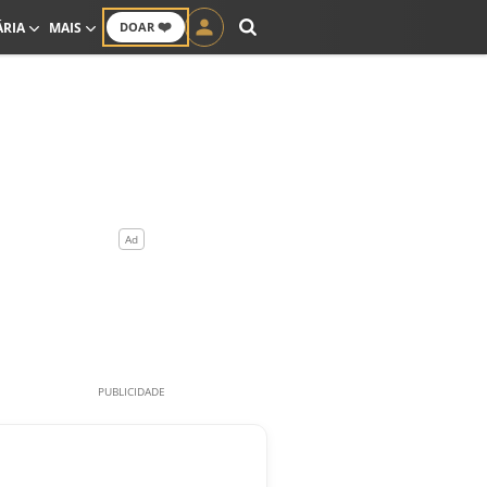
❤️
ÁRIA
MAIS
DOAR