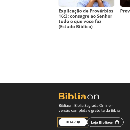
Explicação de Provérbios
Prov
16:3: consagre ao Senhor
tudo o que você faz
(Estudo Bíblico)
Bíbliaon, Bíblia Sagrada Online -
versão completa e gratuita da Bíblia
DOAR ❤️
Loja Bíbliaon