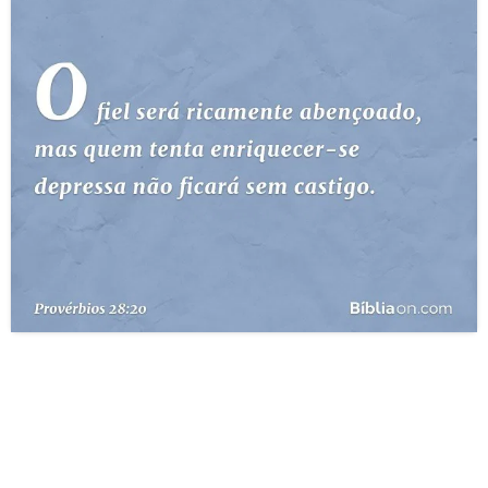
10 MANDAMENTOS
ESTUDOS BÍBLICOS
ESBOÇOS DE PREGAÇÃO
TEMAS
PERGUNTE À BÍBLIA
IA
TERMO BÍBLICO
JOGOS
QUEM SOMOS
LOJA BÍBLIAON