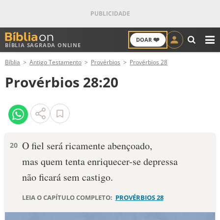
❤️
DOAR
BÍBLIA SAGRADA ONLINE
M
Bíblia
Antigo Testamento
Provérbios
Provérbios 28
ANTIGO TESTAMENTO
Provérbios 28:20
NOVO TESTAMENTO
VERSÍCULOS
VERSÍCULO DO DIA
O fiel será ricamente abençoado,
20
mas quem tenta enriquecer-se depressa
PALAVRA DO DIA
não ficará sem castigo.
SALMO DO DIA
LEIA O CAPÍTULO COMPLETO:
PROVÉRBIOS 28
DEVOCIONAL DIÁRIO