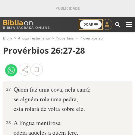
❤️
DOAR
BÍBLIA SAGRADA ONLINE
M
Bíblia
Antigo Testamento
Provérbios
Provérbios 26
ANTIGO TESTAMENTO
Provérbios 26:27-28
NOVO TESTAMENTO
VERSÍCULOS
VERSÍCULO DO DIA
Quem faz uma cova, nela cairá;
27
se alguém rola uma pedra,
PALAVRA DO DIA
esta rolará de volta sobre ele.
SALMO DO DIA
A língua mentirosa
28
DEVOCIONAL DIÁRIO
odeia aqueles a quem fere,