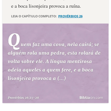
e a boca lisonjeira provoca a ruína.
10 MANDAMENTOS
LEIA O CAPÍTULO COMPLETO:
PROVÉRBIOS 26
ESTUDOS BÍBLICOS
ESBOÇOS DE PREGAÇÃO
TEMAS
PERGUNTE À BÍBLIA
IA
TERMO BÍBLICO
JOGOS
QUEM SOMOS
LOJA BÍBLIAON