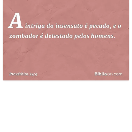
10 MANDAMENTOS
ESTUDOS BÍBLICOS
ESBOÇOS DE PREGAÇÃO
TEMAS
PERGUNTE À BÍBLIA
IA
TERMO BÍBLICO
JOGOS
QUEM SOMOS
LOJA BÍBLIAON