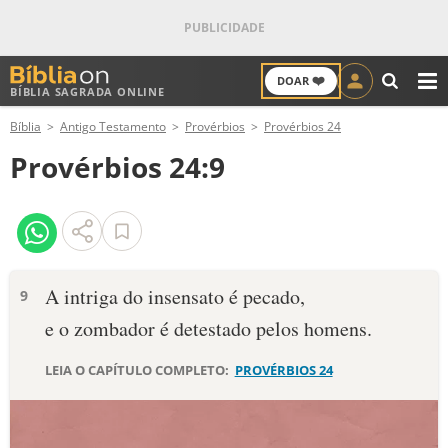
❤️
DOAR
BÍBLIA SAGRADA ONLINE
M
Bíblia
Antigo Testamento
Provérbios
Provérbios 24
ANTIGO TESTAMENTO
Provérbios 24:9
NOVO TESTAMENTO
VERSÍCULOS
VERSÍCULO DO DIA
A intriga do insensato é pecado,
9
e o zombador é detestado pelos homens.
PALAVRA DO DIA
LEIA O CAPÍTULO COMPLETO:
PROVÉRBIOS 24
SALMO DO DIA
DEVOCIONAL DIÁRIO