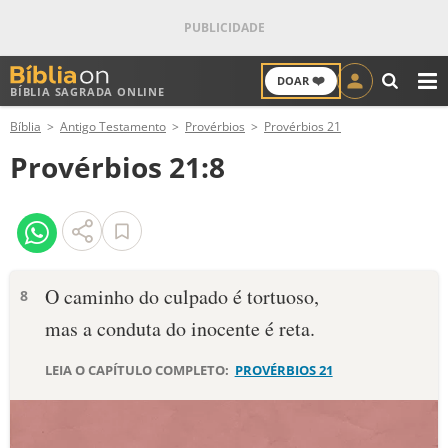
❤️
DOAR
BÍBLIA SAGRADA ONLINE
M
Bíblia
Antigo Testamento
Provérbios
Provérbios 21
ANTIGO TESTAMENTO
Provérbios 21:8
NOVO TESTAMENTO
VERSÍCULOS
VERSÍCULO DO DIA
O caminho do culpado é tortuoso,
8
mas a conduta do inocente é reta.
PALAVRA DO DIA
LEIA O CAPÍTULO COMPLETO:
PROVÉRBIOS 21
SALMO DO DIA
DEVOCIONAL DIÁRIO