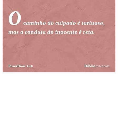
10 MANDAMENTOS
ESTUDOS BÍBLICOS
ESBOÇOS DE PREGAÇÃO
TEMAS
PERGUNTE À BÍBLIA
IA
TERMO BÍBLICO
JOGOS
QUEM SOMOS
LOJA BÍBLIAON