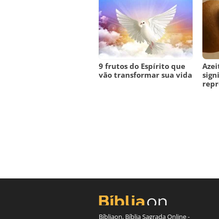
9 frutos do Espírito que
Azei
vão transformar sua vida
sign
repr
Bíbliaon, Bíblia Sagrada Online -