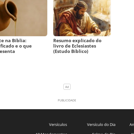
te na Bíblia:
Resumo explicado do
ificado e o que
livro de Eclesiastes
esenta
(Estudo Bíblico)
Versículos
Versículo do Dia
An