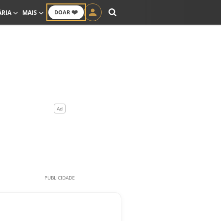
❤️
ÁRIA
MAIS
DOAR