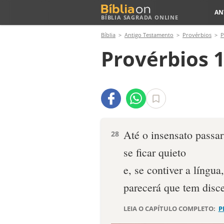
AN
BÍBLIA SAGRADA ONLINE
Bíblia
Antigo Testamento
Provérbios
P
Provérbios 1
Até o insensato passar
28
se ficar quieto
e, se contiver a língua,
parecerá que tem disc
LEIA O CAPÍTULO COMPLETO:
P