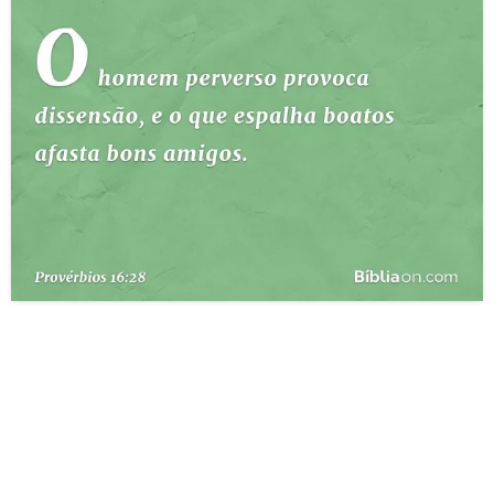
10 MANDAMENTOS
ESTUDOS BÍBLICOS
ESBOÇOS DE PREGAÇÃO
TEMAS
PERGUNTE À BÍBLIA
IA
TERMO BÍBLICO
JOGOS
QUEM SOMOS
LOJA BÍBLIAON