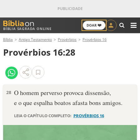
❤️
DOAR
BÍBLIA SAGRADA ONLINE
M
Bíblia
Antigo Testamento
Provérbios
Provérbios 16
ANTIGO TESTAMENTO
Provérbios 16:28
NOVO TESTAMENTO
VERSÍCULOS
VERSÍCULO DO DIA
O homem perverso provoca dissensão,
28
e o que espalha boatos afasta bons amigos.
PALAVRA DO DIA
LEIA O CAPÍTULO COMPLETO:
PROVÉRBIOS 16
SALMO DO DIA
DEVOCIONAL DIÁRIO