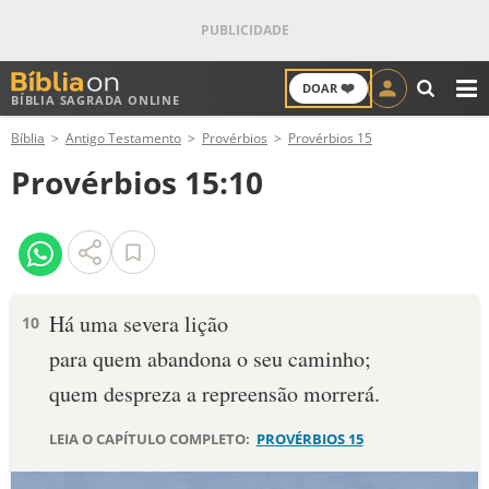
❤️
DOAR
BÍBLIA SAGRADA ONLINE
M
Bíblia
Antigo Testamento
Provérbios
Provérbios 15
ANTIGO TESTAMENTO
Provérbios 15:10
NOVO TESTAMENTO
VERSÍCULOS
VERSÍCULO DO DIA
Há uma severa lição
10
para quem abandona o seu caminho;
PALAVRA DO DIA
quem despreza a repreensão morrerá.
SALMO DO DIA
LEIA O CAPÍTULO COMPLETO:
PROVÉRBIOS 15
DEVOCIONAL DIÁRIO