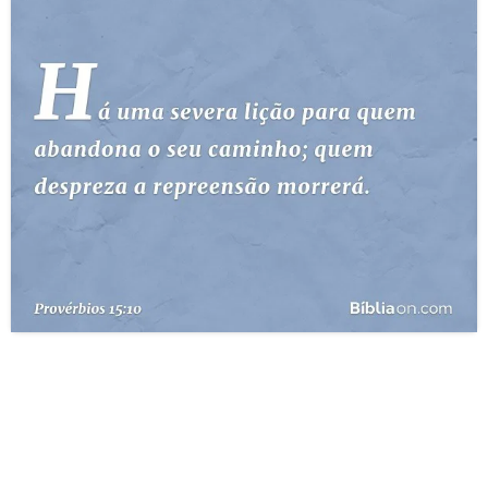
10 MANDAMENTOS
ESTUDOS BÍBLICOS
ESBOÇOS DE PREGAÇÃO
TEMAS
PERGUNTE À BÍBLIA
IA
TERMO BÍBLICO
JOGOS
QUEM SOMOS
LOJA BÍBLIAON