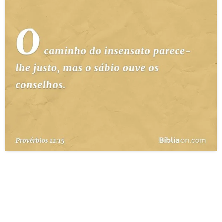
10 MANDAMENTOS
ESTUDOS BÍBLICOS
ESBOÇOS DE PREGAÇÃO
TEMAS
PERGUNTE À BÍBLIA
IA
TERMO BÍBLICO
JOGOS
QUEM SOMOS
LOJA BÍBLIAON