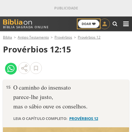
❤️
DOAR
BÍBLIA SAGRADA ONLINE
M
Bíblia
Antigo Testamento
Provérbios
Provérbios 12
ANTIGO TESTAMENTO
Provérbios 12:15
NOVO TESTAMENTO
VERSÍCULOS
VERSÍCULO DO DIA
O caminho do insensato
15
parece-lhe justo,
PALAVRA DO DIA
mas o sábio ouve os conselhos.
SALMO DO DIA
LEIA O CAPÍTULO COMPLETO:
PROVÉRBIOS 12
DEVOCIONAL DIÁRIO