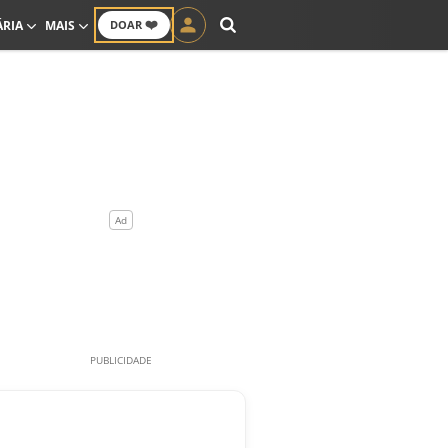
❤️
ÁRIA
MAIS
DOAR