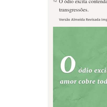
O ódio excita contend
12
transgressões.
Versão Almeida Revisada Imp