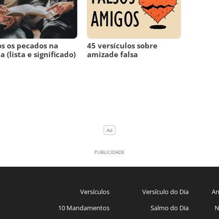
s os pecados na
45 versículos sobre
a (lista e significado)
amizade falsa
Versículos
Versículo do Dia
An
10 Mandamentos
Salmo do Dia
N