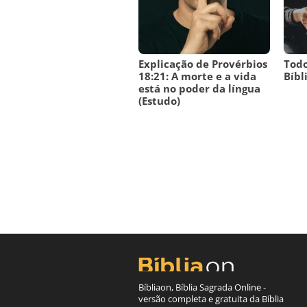
Explicação de Provérbios
Todo
18:21: A morte e a vida
Bíbli
está no poder da língua
(Estudo)
Bíbliaon, Bíblia Sagrada Online -
versão completa e gratuita da Bíblia