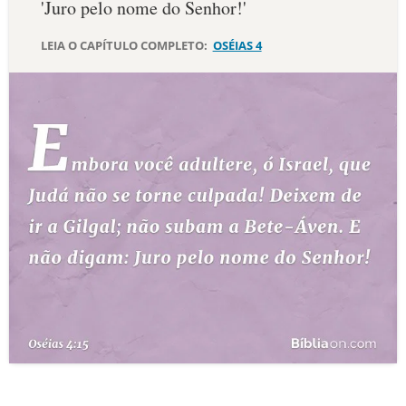
'Juro pelo nome do Senhor!'
10 MANDAMENTOS
LEIA O CAPÍTULO COMPLETO:
OSÉIAS 4
ESTUDOS BÍBLICOS
ESBOÇOS DE PREGAÇÃO
TEMAS
PERGUNTE À BÍBLIA
IA
TERMO BÍBLICO
JOGOS
QUEM SOMOS
LOJA BÍBLIAON