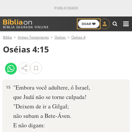
❤️
DOAR
BÍBLIA SAGRADA ONLINE
M
Bíblia
Antigo Testamento
Oséias
Oséias 4
ANTIGO TESTAMENTO
Oséias 4:15
NOVO TESTAMENTO
VERSÍCULOS
VERSÍCULO DO DIA
"Embora você adultere, ó Israel,
15
que Judá não se torne culpada!
PALAVRA DO DIA
"Deixem de ir a Gilgal;
SALMO DO DIA
não subam a Bete-Áven.
E não digam:
DEVOCIONAL DIÁRIO