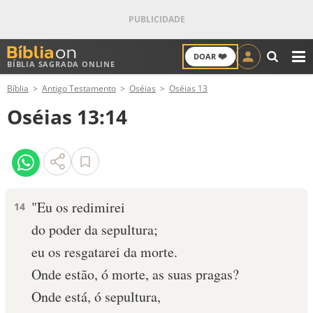
❤️
DOAR
BÍBLIA SAGRADA ONLINE
M
Bíblia
Antigo Testamento
Oséias
Oséias 13
ANTIGO TESTAMENTO
Oséias 13:14
NOVO TESTAMENTO
VERSÍCULOS
VERSÍCULO DO DIA
"Eu os redimirei
14
do poder da sepultura;
PALAVRA DO DIA
eu os resgatarei da morte.
SALMO DO DIA
Onde estão, ó morte, as suas pragas?
Onde está, ó sepultura,
DEVOCIONAL DIÁRIO