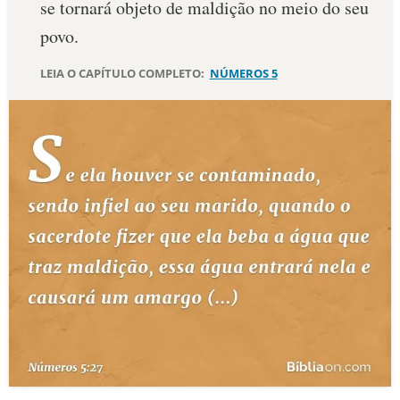
se tornará objeto de maldição no meio do seu
10 MANDAMENTOS
povo.
LEIA O CAPÍTULO COMPLETO:
NÚMEROS 5
ESTUDOS BÍBLICOS
ESBOÇOS DE PREGAÇÃO
TEMAS
PERGUNTE À BÍBLIA
IA
TERMO BÍBLICO
JOGOS
QUEM SOMOS
LOJA BÍBLIAON