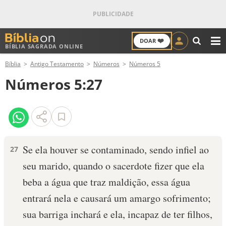
❤️
DOAR
BÍBLIA SAGRADA ONLINE
M
Bíblia
Antigo Testamento
Números
Números 5
ANTIGO TESTAMENTO
Números 5:27
NOVO TESTAMENTO
VERSÍCULOS
VERSÍCULO DO DIA
Se ela houver se contaminado, sendo infiel ao
27
seu marido, quando o sacerdote fizer que ela
PALAVRA DO DIA
beba a água que traz maldição, essa água
SALMO DO DIA
entrará nela e causará um amargo sofrimento;
sua barriga inchará e ela, incapaz de ter filhos,
DEVOCIONAL DIÁRIO