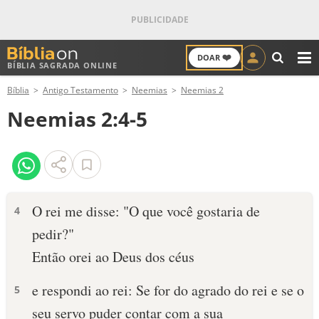
❤️
DOAR
BÍBLIA SAGRADA ONLINE
M
Bíblia
Antigo Testamento
Neemias
Neemias 2
ANTIGO TESTAMENTO
Neemias 2:4-5
NOVO TESTAMENTO
VERSÍCULOS
VERSÍCULO DO DIA
O rei me disse: "O que você gostaria de
4
pedir?"
PALAVRA DO DIA
Então orei ao Deus dos céus
SALMO DO DIA
e res­pondi ao rei: Se for do agrado do rei e se o
5
DEVOCIONAL DIÁRIO
seu servo puder contar com a sua