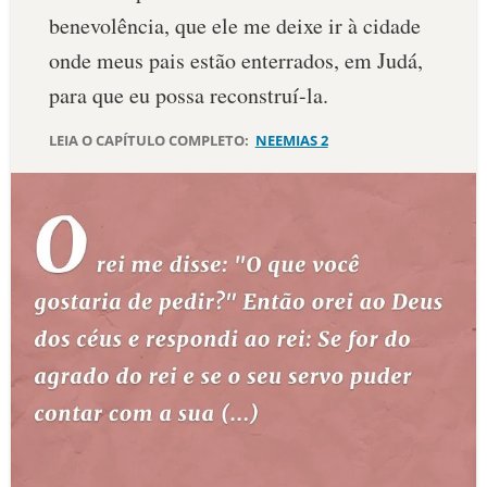
benevolência, que ele me deixe ir à cidade
10 MANDAMENTOS
onde meus pais estão enterrados, em Judá,
para que eu possa reconstruí-la.
ESTUDOS BÍBLICOS
LEIA O CAPÍTULO COMPLETO:
NEEMIAS 2
ESBOÇOS DE PREGAÇÃO
TEMAS
PERGUNTE À BÍBLIA
IA
TERMO BÍBLICO
JOGOS
QUEM SOMOS
LOJA BÍBLIAON