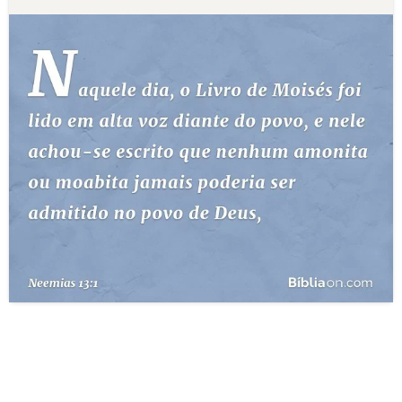
10 MANDAMENTOS
ESTUDOS BÍBLICOS
ESBOÇOS DE PREGAÇÃO
TEMAS
PERGUNTE À BÍBLIA
IA
TERMO BÍBLICO
JOGOS
QUEM SOMOS
LOJA BÍBLIAON