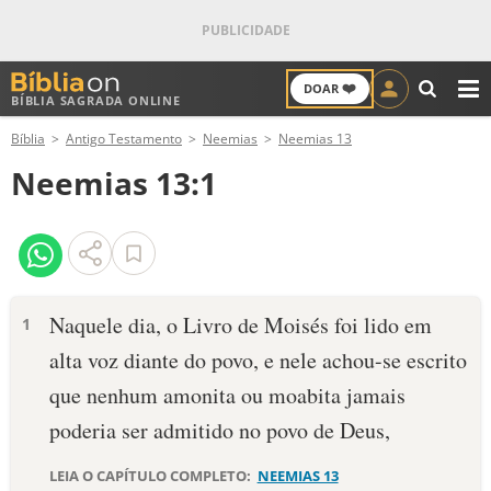
❤️
DOAR
BÍBLIA SAGRADA ONLINE
M
Bíblia
Antigo Testamento
Neemias
Neemias 13
ANTIGO TESTAMENTO
Neemias 13:1
NOVO TESTAMENTO
VERSÍCULOS
VERSÍCULO DO DIA
Naquele dia, o Livro de Moisés foi lido em
1
alta voz diante do povo, e nele achou-se escrito
PALAVRA DO DIA
que nenhum amonita ou moabita jamais
SALMO DO DIA
poderia ser admitido no povo de Deus,
DEVOCIONAL DIÁRIO
LEIA O CAPÍTULO COMPLETO:
NEEMIAS 13