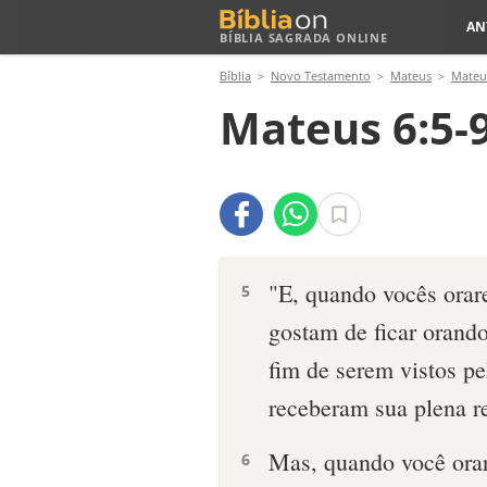
AN
BÍBLIA SAGRADA ONLINE
Bíblia
Novo Testamento
Mateus
Mateu
Mateus 6:5-
"E, quando vocês orar
5
gostam de ficar orand
fim de serem vistos pe
receberam sua plena 
Mas, quando você orar,
6