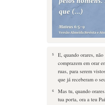
E, quando orares, não 
5
comprazem em orar em
ruas, para serem vist
que já receberam o se
Mas tu, quando orares,
6
tua porta, ora a teu Pa