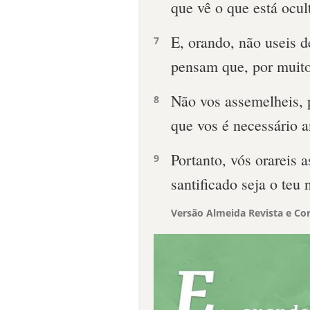
que vê o que está ocul
E, orando, não useis d
7
pensam que, por muito
Não vos assemelheis, p
8
que vos é necessário a
Portanto, vós orareis 
9
santificado seja o teu
Versão Almeida Revista e Cor