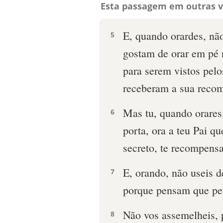
Esta passagem em outras v
E, quando orardes, não
5
gostam de orar em pé n
para serem vistos pel
receberam a sua reco
Mas tu, quando orares,
6
porta, ora a teu Pai q
secreto, te recompensa
E, orando, não useis d
7
porque pensam que pel
Não vos assemelheis, p
8