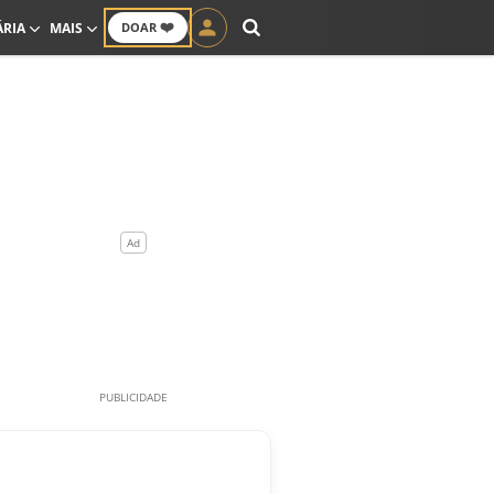
❤️
ÁRIA
MAIS
DOAR