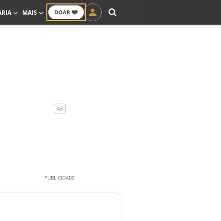
❤️
ÁRIA
MAIS
DOAR