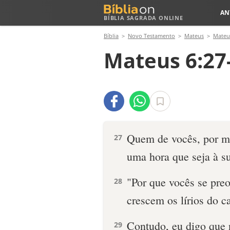
AN
BÍBLIA SAGRADA ONLINE
Bíblia
Novo Testamento
Mateus
Mateu
Mateus 6:27
Quem de vocês, por ma
27
uma hora que seja à s
"Por que vocês se pr
28
crescem os lírios do 
Contudo, eu digo que
29