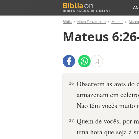
AN
BÍBLIA SAGRADA ONLINE
Bíblia
Novo Testamento
Mateus
Mateu
Mateus 6:26
Observem as aves do 
26
armazenam em celeiros;
Não têm vocês muito m
Quem de vocês, por ma
27
uma hora que seja à s