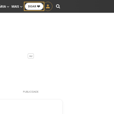
❤️
ÁRIA
MAIS
DOAR