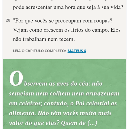
pode acrescentar uma hora que seja à sua vida?
10 MANDAMENTOS
"Por que vocês se preocupam com roupas?
28
ESTUDOS BÍBLICOS
Vejam como crescem os lírios do campo. Eles
não trabalham nem tecem.
ESBOÇOS DE PREGAÇÃO
LEIA O CAPÍTULO COMPLETO:
MATEUS 6
TEMAS
PERGUNTE À BÍBLIA
IA
TERMO BÍBLICO
JOGOS
QUEM SOMOS
LOJA BÍBLIAON