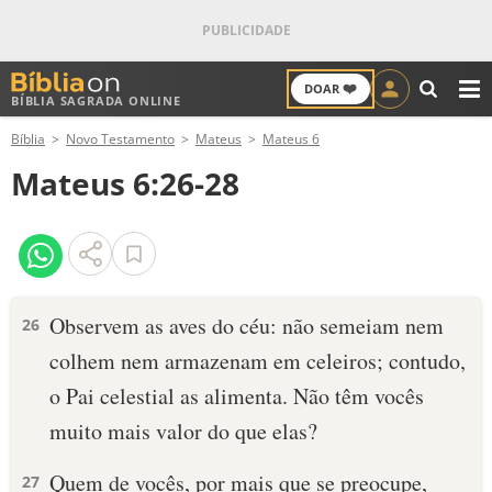
❤️
DOAR
BÍBLIA SAGRADA ONLINE
M
Bíblia
Novo Testamento
Mateus
Mateus 6
ANTIGO TESTAMENTO
Mateus 6:26-28
NOVO TESTAMENTO
VERSÍCULOS
VERSÍCULO DO DIA
Observem as aves do céu: não semeiam nem
26
colhem nem armazenam em celeiros; contudo,
PALAVRA DO DIA
o Pai celestial as alimenta. Não têm vocês
SALMO DO DIA
muito mais valor do que elas?
DEVOCIONAL DIÁRIO
Quem de vocês, por mais que se preocupe,
27