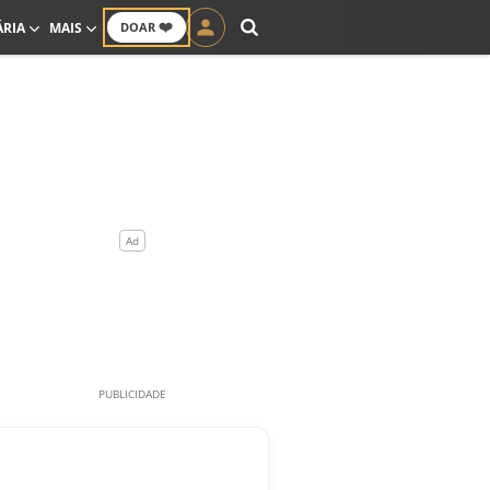
❤️
ÁRIA
MAIS
DOAR