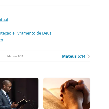
itual
roteção e livramento de Deus
ro
Mateus 6:14
Mateus 6:13