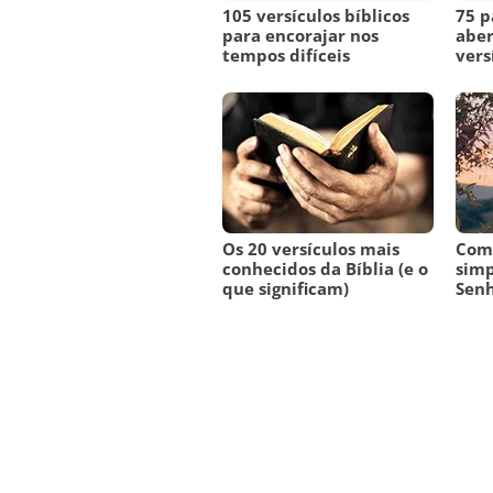
105 versículos bíblicos
75 p
para encorajar nos
aber
tempos difíceis
vers
Os 20 versículos mais
Como
conhecidos da Bíblia (e o
simp
que significam)
Sen