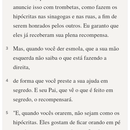
anuncie isso com trombetas, como fazem os
10 MANDAMENTOS
hipócritas nas sinagogas e nas ruas, a fim de
serem honrados pelos outros. Eu garanto que
ESTUDOS BÍBLICOS
eles já receberam sua plena recompensa.
ESBOÇOS DE PREGAÇÃO
Mas, quando você der esmola, que a sua mão
3
TEMAS
esquerda não saiba o que está fazendo a
direita,
PERGUNTE À BÍBLIA
IA
de forma que você preste a sua ajuda em
4
TERMO BÍBLICO
JOGOS
segredo. E seu Pai, que vê o que é feito em
segredo, o recompensará.
QUEM SOMOS
"E, quando vocês orarem, não sejam como os
5
LOJA BÍBLIAON
hipócritas. Eles gostam de ficar orando em pé