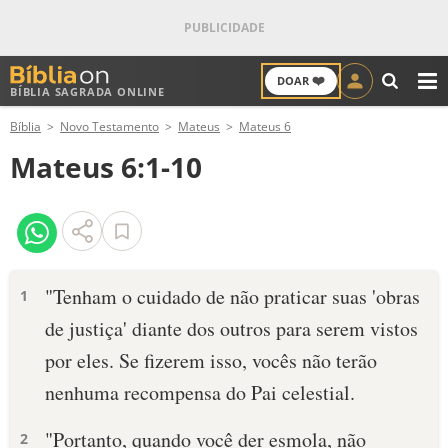
❤️
DOAR
BÍBLIA SAGRADA ONLINE
M
Bíblia
Novo Testamento
Mateus
Mateus 6
ANTIGO TESTAMENTO
Mateus 6:1-10
NOVO TESTAMENTO
VERSÍCULOS
VERSÍCULO DO DIA
"Tenham o cuidado de não praticar suas 'obras
1
de justiça' diante dos outros para serem vistos
PALAVRA DO DIA
por eles. Se fizerem isso, vocês não terão
SALMO DO DIA
nenhuma recompensa do Pai celestial.
DEVOCIONAL DIÁRIO
"Portanto, quando você der esmola, não
2