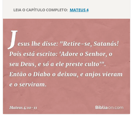
LEIA O CAPÍTULO COMPLETO:
MATEUS 4
10 MANDAMENTOS
ESTUDOS BÍBLICOS
ESBOÇOS DE PREGAÇÃO
TEMAS
PERGUNTE À BÍBLIA
IA
TERMO BÍBLICO
JOGOS
QUEM SOMOS
LOJA BÍBLIAON