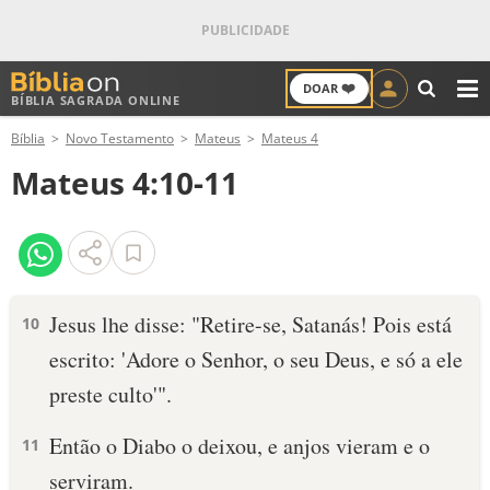
❤️
DOAR
BÍBLIA SAGRADA ONLINE
M
Bíblia
Novo Testamento
Mateus
Mateus 4
ANTIGO TESTAMENTO
Mateus 4:10-11
NOVO TESTAMENTO
VERSÍCULOS
VERSÍCULO DO DIA
Jesus lhe disse: "Retire-se, Satanás! Pois está
10
escrito: 'Adore o Senhor, o seu Deus, e só a ele
PALAVRA DO DIA
preste culto'".
SALMO DO DIA
Então o Diabo o deixou, e anjos vieram e o
11
DEVOCIONAL DIÁRIO
serviram.