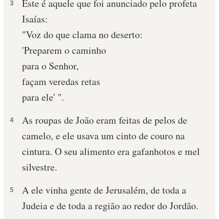
Este é aquele que foi anunciado pelo profeta
3
Isaías:
10 MANDAMENTOS
"Voz do que clama no deserto:
ESTUDOS BÍBLICOS
'Preparem o caminho
para o Senhor,
ESBOÇOS DE PREGAÇÃO
façam veredas retas
TEMAS
para ele' ".
PERGUNTE À BÍBLIA
As roupas de João eram feitas de pelos de
4
IA
camelo, e ele usava um cinto de couro na
TERMO BÍBLICO
JOGOS
cintura. O seu alimento era gafanhotos e mel
silvestre.
QUEM SOMOS
A ele vinha gente de Jerusalém, de toda a
5
LOJA BÍBLIAON
Judeia e de toda a região ao redor do Jordão.