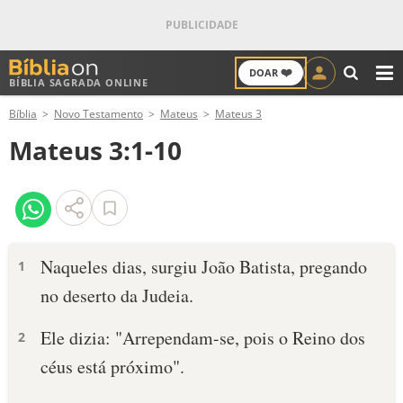
❤️
DOAR
BÍBLIA SAGRADA ONLINE
M
Bíblia
Novo Testamento
Mateus
Mateus 3
ANTIGO TESTAMENTO
Mateus 3:1-10
NOVO TESTAMENTO
VERSÍCULOS
VERSÍCULO DO DIA
Naqueles dias, surgiu João Batista, pregando
1
no deserto da Judeia.
PALAVRA DO DIA
Ele dizia: "Arrependam-se, pois o Reino dos
2
SALMO DO DIA
céus está próximo".
DEVOCIONAL DIÁRIO