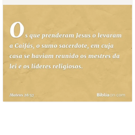
10 MANDAMENTOS
ESTUDOS BÍBLICOS
ESBOÇOS DE PREGAÇÃO
TEMAS
PERGUNTE À BÍBLIA
IA
TERMO BÍBLICO
JOGOS
QUEM SOMOS
LOJA BÍBLIAON