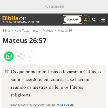
❤️
DOAR
BÍBLIA SAGRADA ONLINE
M
Bíblia
Novo Testamento
Mateus
Mateus 26
ANTIGO TESTAMENTO
Mateus 26:57
NOVO TESTAMENTO
VERSÍCULOS
VERSÍCULO DO DIA
Os que prenderam Jesus o levaram a Caifás, o
57
sumo sacerdote, em cuja casa se haviam
PALAVRA DO DIA
reunido os mestres da lei e os líderes
SALMO DO DIA
religiosos.
DEVOCIONAL DIÁRIO
LEIA O CAPÍTULO COMPLETO:
MATEUS 26