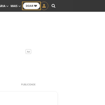
❤️
ÁRIA
MAIS
DOAR