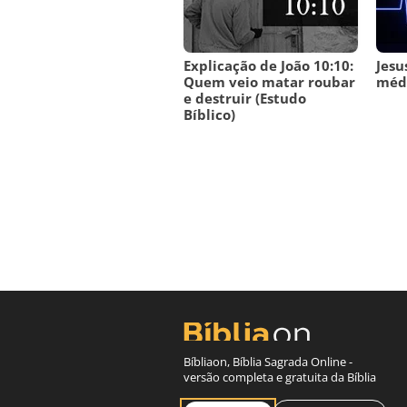
Explicação de João 10:10:
Jesu
Quem veio matar roubar
méd
e destruir (Estudo
Bíblico)
Bíbliaon, Bíblia Sagrada Online -
versão completa e gratuita da Bíblia