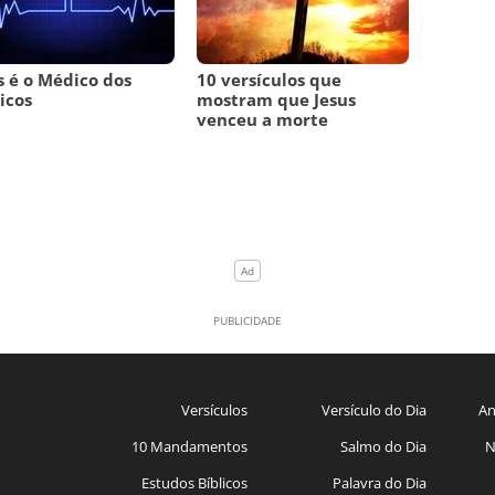
s é o Médico dos
10 versículos que
icos
mostram que Jesus
venceu a morte
Versículos
Versículo do Dia
An
10 Mandamentos
Salmo do Dia
N
Estudos Bíblicos
Palavra do Dia