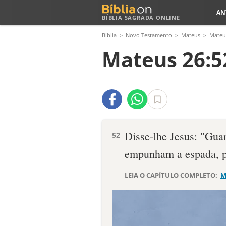
AN
BÍBLIA SAGRADA ONLINE
Bíblia
Novo Testamento
Mateus
Mateu
Mateus 26:5
Disse-lhe Jesus: "Guar
52
empunham a espada, p
LEIA O CAPÍTULO COMPLETO:
M