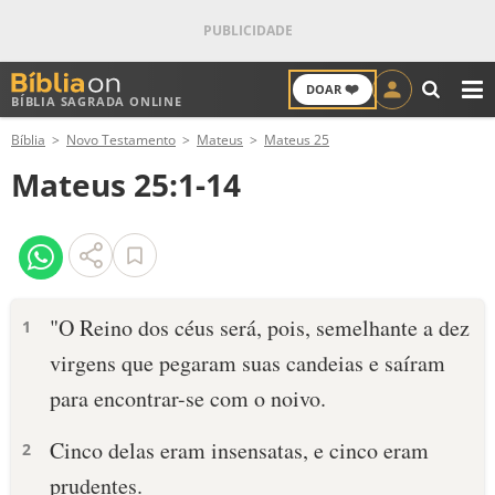
❤️
DOAR
BÍBLIA SAGRADA ONLINE
M
Bíblia
Novo Testamento
Mateus
Mateus 25
ANTIGO TESTAMENTO
Mateus 25:1-14
NOVO TESTAMENTO
VERSÍCULOS
VERSÍCULO DO DIA
"O Reino dos céus será, pois, semelhante a dez
1
virgens que pegaram suas candeias e saíram
PALAVRA DO DIA
para encontrar-se com o noivo.
SALMO DO DIA
Cinco delas eram insensatas, e cinco eram
2
DEVOCIONAL DIÁRIO
prudentes.