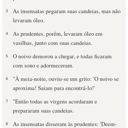
As insensatas pegaram suas candeias, mas não
10 MANDAMENTOS
3
levaram óleo.
ESTUDOS BÍBLICOS
As prudentes, porém, levaram óleo em
4
ESBOÇOS DE PREGAÇÃO
vasilhas, junto com suas candeias.
TEMAS
O noivo demorou a chegar, e todas ficaram
5
com sono e adormeceram.
PERGUNTE À BÍBLIA
IA
"À meia-noite, ouviu-se um grito: 'O noivo se
6
TERMO BÍBLICO
JOGOS
aproxima! Saiam para encontrá-lo!'
QUEM SOMOS
"Então todas as virgens acordaram e
7
prepararam suas candeias.
LOJA BÍBLIAON
As insensatas disseram às prudentes: 'Deem-
8