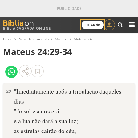
❤️
DOAR
BÍBLIA SAGRADA ONLINE
M
Bíblia
Novo Testamento
Mateus
Mateus 24
ANTIGO TESTAMENTO
Mateus 24:29-34
NOVO TESTAMENTO
VERSÍCULOS
VERSÍCULO DO DIA
"Imediatamente após a tribulação daqueles
29
dias
PALAVRA DO DIA
" 'o sol escurecerá,
SALMO DO DIA
e a lua não dará a sua luz;
as estrelas cairão do céu,
DEVOCIONAL DIÁRIO