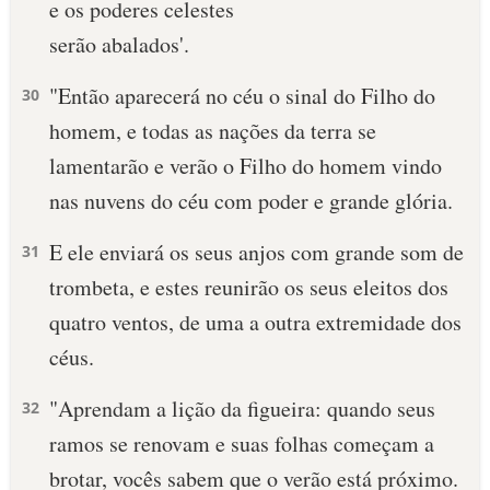
e os poderes celestes
10 MANDAMENTOS
serão abalados'.
"Então aparecerá no céu o sinal do Filho do
30
ESTUDOS BÍBLICOS
homem, e todas as nações da terra se
ESBOÇOS DE PREGAÇÃO
lamentarão e verão o Filho do homem vindo
nas nuvens do céu com poder e grande glória.
TEMAS
E ele enviará os seus anjos com grande som de
31
PERGUNTE À BÍBLIA
IA
trombeta, e estes reunirão os seus eleitos dos
quatro ventos, de uma a outra extremidade dos
TERMO BÍBLICO
JOGOS
céus.
QUEM SOMOS
"Aprendam a lição da figueira: quando seus
32
LOJA BÍBLIAON
ramos se renovam e suas folhas começam a
brotar, vocês sabem que o verão está próximo.