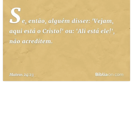
10 MANDAMENTOS
ESTUDOS BÍBLICOS
ESBOÇOS DE PREGAÇÃO
TEMAS
PERGUNTE À BÍBLIA
IA
TERMO BÍBLICO
JOGOS
QUEM SOMOS
LOJA BÍBLIAON