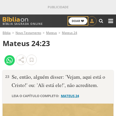
❤️
DOAR
BÍBLIA SAGRADA ONLINE
M
Bíblia
Novo Testamento
Mateus
Mateus 24
ANTIGO TESTAMENTO
Mateus 24:23
NOVO TESTAMENTO
VERSÍCULOS
VERSÍCULO DO DIA
Se, então, alguém disser: 'Vejam, aqui está o
23
Cristo!' ou: 'Ali está ele!', não acreditem.
PALAVRA DO DIA
LEIA O CAPÍTULO COMPLETO:
MATEUS 24
SALMO DO DIA
DEVOCIONAL DIÁRIO