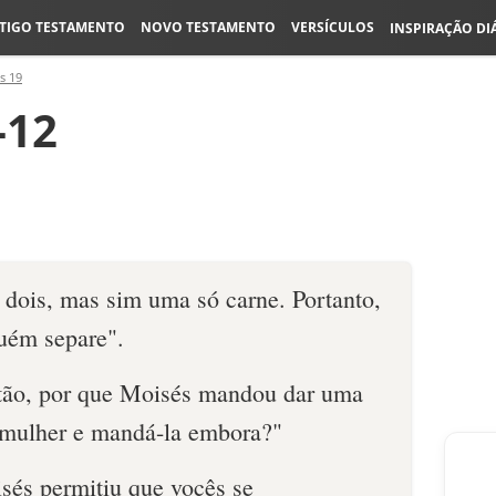
TIGO TESTAMENTO
NOVO TESTAMENTO
VERSÍCULOS
INSPIRAÇÃO DI
s 19
-12
 dois, mas sim uma só carne. Portanto,
uém separe".
ntão, por que Moisés mandou dar uma
à mulher e mandá-la embora?"
sés permitiu que vocês se