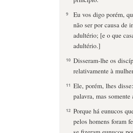
Eu vos digo porém, qu
9
não ser por causa de i
adultério; [e o que c
adultério.]
Disseram-lhe os discí
10
relativamente à mulhe
Ele, porém, lhes diss
11
palavra, mas somente 
Porque há eunucos qu
12
pelos homens foram fei
se fizeram eunucos po