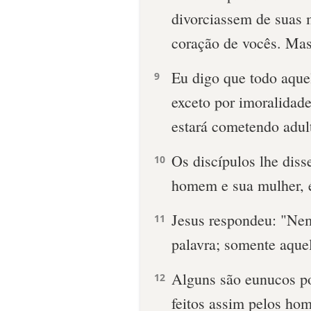
divorciassem de suas 
coração de vocês. Mas 
Eu digo que todo aquel
9
exceto por imoralidade
estará cometendo adult
Os discípulos lhe diss
10
homem e sua mulher, é
Jesus respondeu: "Nem
11
palavra; somente aque
Alguns são eunucos p
12
feitos assim pelos ho