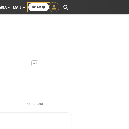
❤️
ÁRIA
MAIS
DOAR