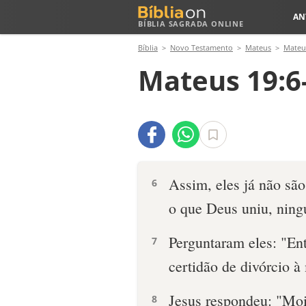
AN
BÍBLIA SAGRADA ONLINE
Bíblia
Novo Testamento
Mateus
Mateu
Mateus 19:6
Assim, eles já não são
6
o que Deus uniu, ning
Perguntaram eles: "E
7
certidão de divórcio 
Jesus respondeu: "Moi
8