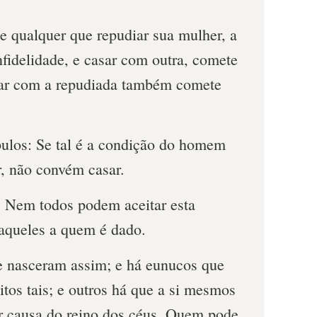
e qualquer que repudiar sua mulher, a
nfidelidade, e casar com outra, comete
asar com a repudiada também comete
pulos: Se tal é a condição do homem
r, não convém casar.
e: Nem todos podem aceitar esta
aqueles a quem é dado.
e nasceram assim; e há eunucos que
tos tais; e outros há que a si mesmos
r causa do reino dos céus. Quem pode