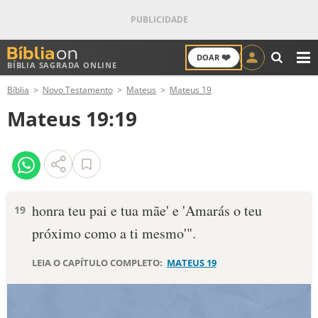
❤️
DOAR
BÍBLIA SAGRADA ONLINE
M
Bíblia
Novo Testamento
Mateus
Mateus 19
ANTIGO TESTAMENTO
Mateus 19:19
NOVO TESTAMENTO
VERSÍCULOS
VERSÍCULO DO DIA
honra teu pai e tua mãe' e 'Amarás o teu
19
próximo como a ti mesmo'".
PALAVRA DO DIA
LEIA O CAPÍTULO COMPLETO:
MATEUS 19
SALMO DO DIA
DEVOCIONAL DIÁRIO