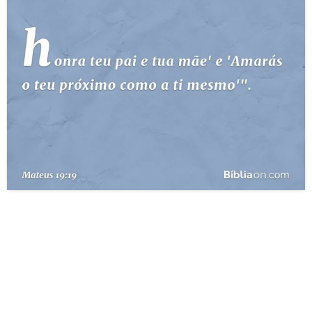
10 MANDAMENTOS
ESTUDOS BÍBLICOS
ESBOÇOS DE PREGAÇÃO
TEMAS
PERGUNTE À BÍBLIA
IA
TERMO BÍBLICO
JOGOS
QUEM SOMOS
LOJA BÍBLIAON