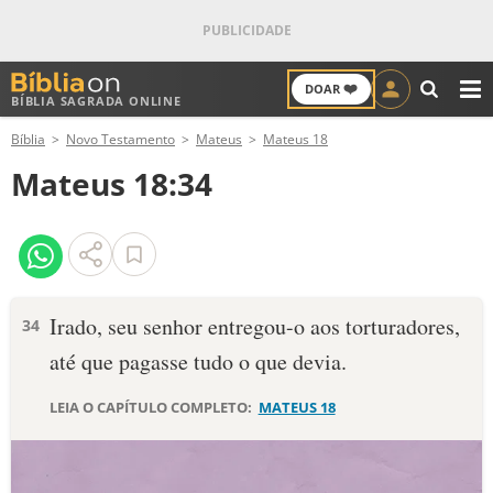
❤️
DOAR
BÍBLIA SAGRADA ONLINE
M
Bíblia
Novo Testamento
Mateus
Mateus 18
ANTIGO TESTAMENTO
Mateus 18:34
NOVO TESTAMENTO
VERSÍCULOS
VERSÍCULO DO DIA
Irado, seu senhor entregou-o aos torturadores,
34
até que pagasse tudo o que devia.
PALAVRA DO DIA
LEIA O CAPÍTULO COMPLETO:
MATEUS 18
SALMO DO DIA
DEVOCIONAL DIÁRIO