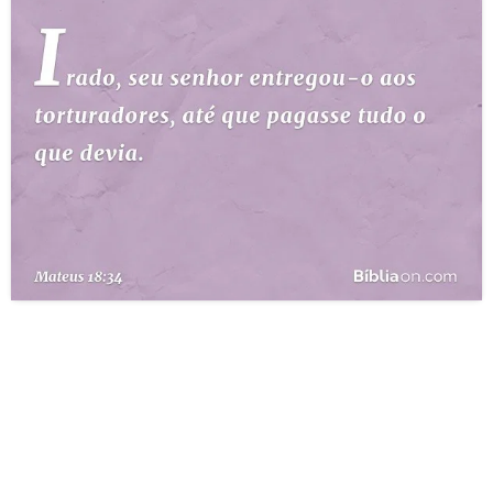
10 MANDAMENTOS
ESTUDOS BÍBLICOS
ESBOÇOS DE PREGAÇÃO
TEMAS
PERGUNTE À BÍBLIA
IA
TERMO BÍBLICO
JOGOS
QUEM SOMOS
LOJA BÍBLIAON