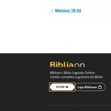
Mateus 18:34
Bíbliaon, Bíblia Sagrada Online -
versão completa e gratuita da Bíblia
DOAR ❤️
Loja Bíbliaon