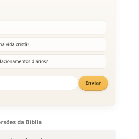
a vida cristã?
lacionamentos diários?
Enviar
rsões da Bíblia