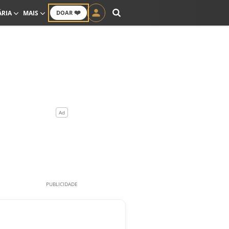
❤️
ÁRIA
MAIS
DOAR