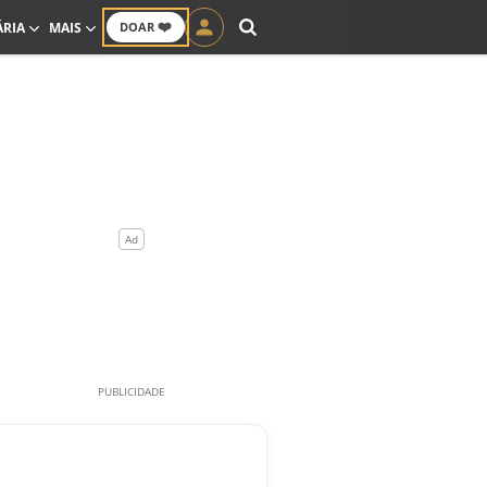
❤️
ÁRIA
MAIS
DOAR