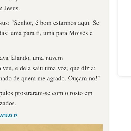
m Jesus.
esus: "Senhor, é bom estarmos aqui. Se
endas: uma para ti, uma para Moisés e
tava falando, uma nuvem
lveu, e dela saiu uma voz, que dizia:
amado de quem me agrado. Ouçam-no!"
ípulos prostraram-se com o rosto em
izados.
ATEUS 17