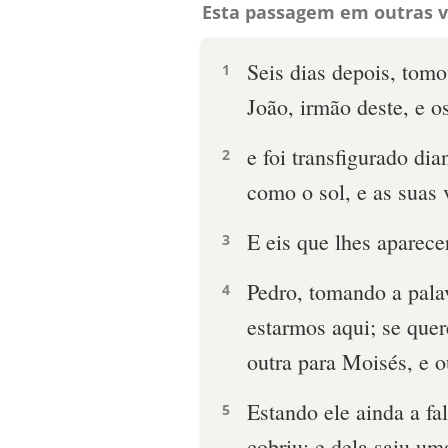
Esta passagem em outras v
Seis dias depois, tomo
1
João, irmão deste, e o
e foi transfigurado dia
2
como o sol, e as suas 
E eis que lhes aparece
3
Pedro, tomando a palav
4
estarmos aqui; se quere
outra para Moisés, e o
Estando ele ainda a f
5
cobriu; e dela saiu um