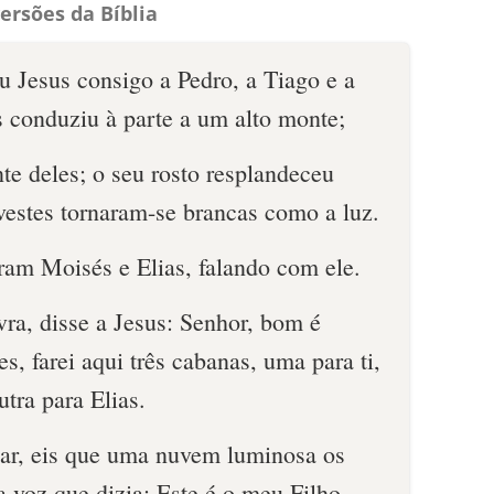
ersões da Bíblia
u Jesus consigo a Pedro, a Tiago e a
s conduziu à parte a um alto monte;
nte deles; o seu rosto resplandeceu
vestes tornaram-se brancas como a luz.
ram Moisés e Elias, falando com ele.
ra, disse a Jesus: Senhor, bom é
s, farei aqui três cabanas, uma para ti,
utra para Elias.
alar, eis que uma nuvem luminosa os
a voz que dizia: Este é o meu Filho