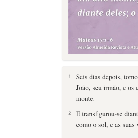
Seis dias depois, tomo
1
João, seu irmão, e os 
monte.
E transfigurou-se dian
2
como o sol, e as suas 