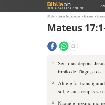
AN
BÍBLIA SAGRADA ONLINE
Bíblia
Novo Testamento
Mateus
Mateu
Mateus 17:1
Seis dias depois, Jesu
1
irmão de Tiago, e os l
Ali ele foi transfigur
2
sol, e suas roupas se 
Naquele mesmo moment
3