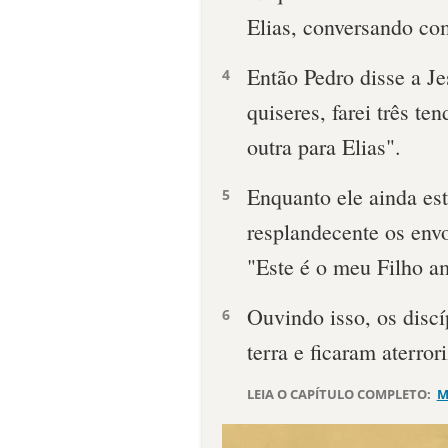
Elias, conversando co
Então Pedro disse a J
4
quiseres, farei três t
outra para Elias".
Enquanto ele ainda es
5
resplandecente os envo
"Este é o meu Filho 
Ouvindo isso, os disc
6
terra e ficaram aterror
LEIA O CAPÍTULO COMPLETO:
M