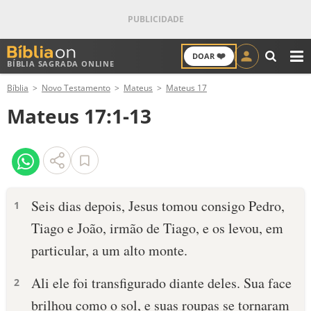
❤️
DOAR
BÍBLIA SAGRADA ONLINE
M
Bíblia
Novo Testamento
Mateus
Mateus 17
ANTIGO TESTAMENTO
Mateus 17:1-13
NOVO TESTAMENTO
VERSÍCULOS
VERSÍCULO DO DIA
Seis dias depois, Jesus tomou consigo Pedro,
1
Tiago e João, irmão de Tiago, e os levou, em
PALAVRA DO DIA
particular, a um alto monte.
SALMO DO DIA
Ali ele foi transfigurado diante deles. Sua face
2
DEVOCIONAL DIÁRIO
brilhou como o sol, e suas roupas se tornaram