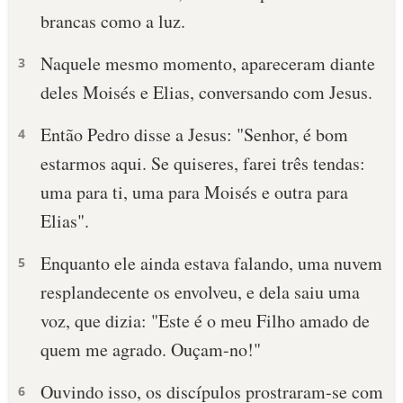
brancas como a luz.
10 MANDAMENTOS
Naquele mesmo momento, apareceram diante
3
ESTUDOS BÍBLICOS
deles Moisés e Elias, conversando com Jesus.
ESBOÇOS DE PREGAÇÃO
Então Pedro disse a Jesus: "Senhor, é bom
4
estarmos aqui. Se quiseres, farei três tendas:
TEMAS
uma para ti, uma para Moisés e outra para
PERGUNTE À BÍBLIA
Elias".
IA
Enquanto ele ainda estava falando, uma nuvem
TERMO BÍBLICO
5
JOGOS
resplandecente os envolveu, e dela saiu uma
QUEM SOMOS
voz, que dizia: "Este é o meu Filho amado de
quem me agrado. Ouçam-no!"
LOJA BÍBLIAON
Ouvindo isso, os discípulos prostraram-se com
6